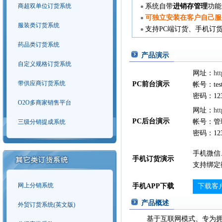
系统自带
进销存管理
功能
商超双单位订货系统
可独立安装在客户自己服
服装类订货系统
支持PC端订货、手机订货
药品类订货系统
产品演示
自定义规格订货系统
网址：
ht
带供应商订货系统
PC前台演示
帐号：tes
密码：123
O2O多商家销售平台
网址：
ht
PC后台演示
帐号：管
三级分销提成系统
密码：123
手机微信
手机订货演示
支持绑定
网上分销系统
手机APP下载
下载客
产品概述
外贸订货系统(英文版)
基于互联网模式、专为拥有