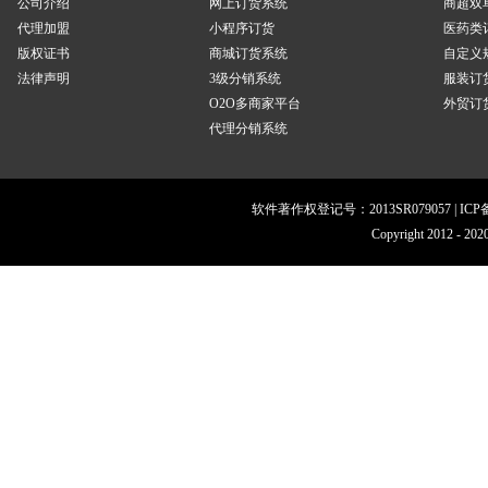
公司介绍
网上订货系统
商超双
代理加盟
小程序订货
医药类
版权证书
商城订货系统
自定义
法律声明
3级分销系统
服装订
O2O多商家平台
外贸订货
代理分销系统
软件著作权登记号：2013SR079057 | IC
Copyright 201