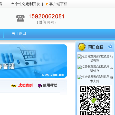
号
|
个性化定制开发
|
客户端下载
关于雨田
订
货咨询
云
进销存
技
术支持
成功案例
使用帮助