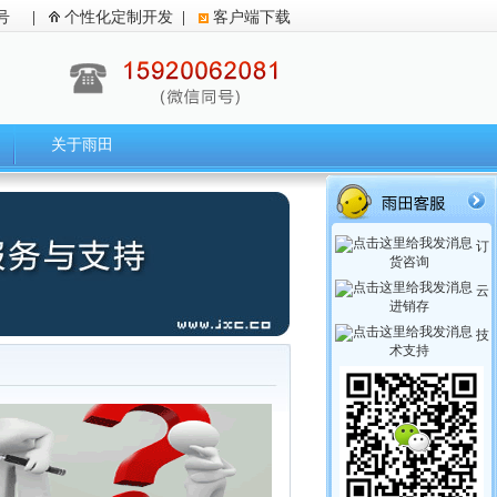
号
|
个性化定制开发
|
客户端下载
关于雨田
订
货咨询
云
进销存
技
术支持