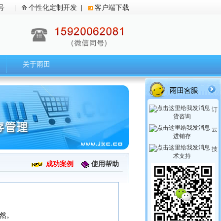
号
|
个性化定制开发
|
客户端下载
关于雨田
订
货咨询
云
进销存
技
术支持
成功案例
使用帮助
然。