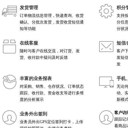
发货管理
积分
订单物流信息管理，快递查询、收货
支持
确认、分批次发货，发货收货短信通
分任
知等功能
分状
在线客服
短信
随时与客户在线交流，对订货、发
客户
货、收付款中疑问及时反馈
发短
发
丰富的业务报表
手机
对采购、销售、仓存状况、订单状态
无论
跟踪、收付款、资金收支等进行多维
动、
度的分析展示
新模
客户访
业务外出签到
跟踪记
业务员外出GPS定位签到打卡，上传
看商品