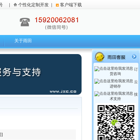
号
|
个性化定制开发
|
客户端下载
关于雨田
订
货咨询
云
进销存
技
术支持
闭
]